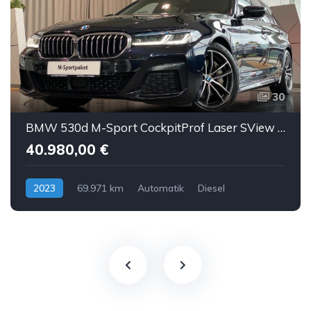
30
BMW 530d M-Sport CockpitProf Laser SView HUD H&K ACC
40.980,00 €
2023
69.971 km
Automatik
Diesel